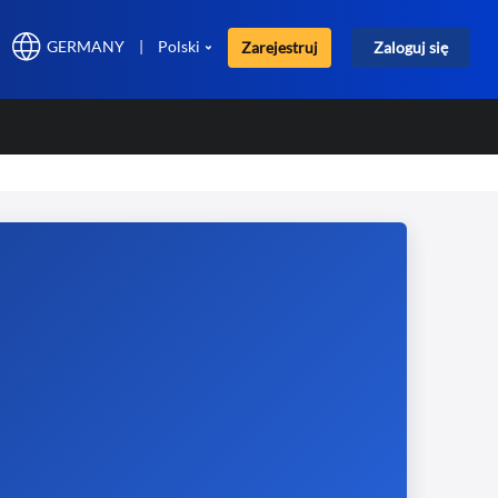
GERMANY
|
Polski
Zarejestruj
Zaloguj się