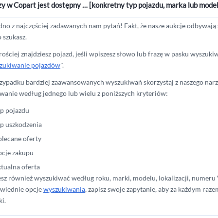
y w Copart jest dostępny … [konkretny typ pojazdu, marka lub model
dno z najczęściej zadawanych nam pytań! Fakt, że nasze aukcje odbywają si
 szukasz.
ościej znajdziesz pojazd, jeśli wpiszesz słowo lub frazę w pasku wyszuki
zukiwanie pojazdów
".
zypadku bardziej zaawansowanych wyszukiwań skorzystaj z naszego narzę
owanie według jednego lub wielu z poniższych kryteriów:
yp pojazdu
yp uszkodzenia
olecane oferty
pcje zakupu
ktualna oferta
z również wyszukiwać według roku, marki, modelu, lokalizacji, numeru V
wiednie opcje
wyszukiwania
, zapisz swoje zapytanie, aby za każdym r
i.