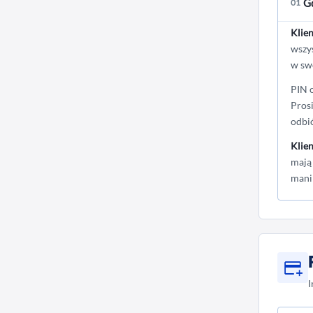
Gd
01
Klien
wszy
w s
PIN 
Pros
odbi
Klien
mają
mani
I