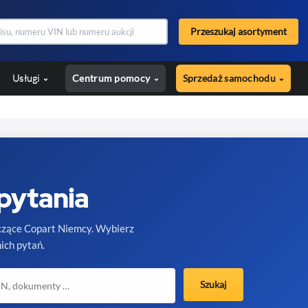
Przeszukaj asortyment
Usługi
Centrum pomocy
Sprzedaż samochodu
pytania
yczące Copart Niemcy. Wybierz
ich pytań.
Szukaj