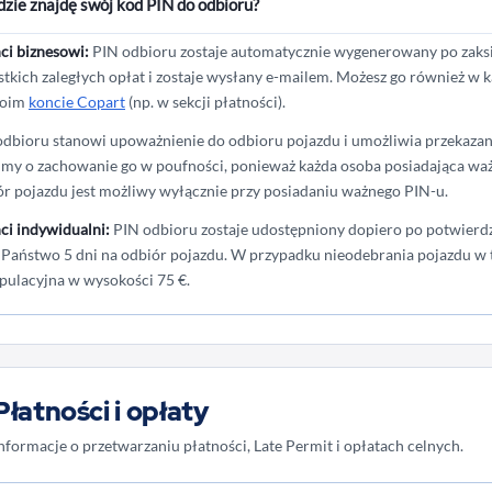
zie znajdę swój kod PIN do odbioru?
ci biznesowi:
PIN odbioru zostaje automatycznie wygenerowany po zaksi
stkich zaległych opłat i zostaje wysłany e-mailem. Możesz go również w
woim
koncie Copart
(np. w sekcji płatności).
odbioru stanowi upoważnienie do odbioru pojazdu i umożliwia przekazani
imy o zachowanie go w poufności, ponieważ każda osoba posiadająca waż
ór pojazdu jest możliwy wyłącznie przy posiadaniu ważnego PIN-u.
ci indywidualni:
PIN odbioru zostaje udostępniony dopiero po potwierd
 Państwo 5 dni na odbiór pojazdu. W przypadku nieodebrania pojazdu w t
pulacyjna w wysokości 75 €.
Płatności i opłaty
nformacje o przetwarzaniu płatności, Late Permit i opłatach celnych.