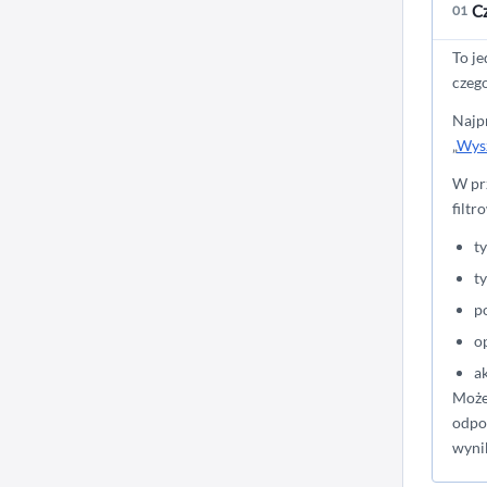
Cz
01
To je
czego
Najpr
„
Wys
W pr
filtr
t
t
p
o
a
Możes
odpo
wynik