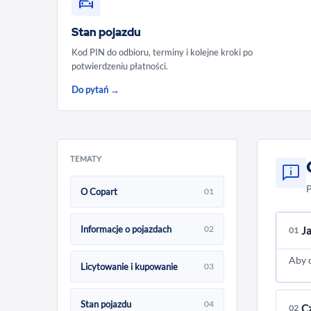
Stan pojazdu
Kod PIN do odbioru, terminy i kolejne kroki po
potwierdzeniu płatności.
Do pytań →
TEMATY
P
O Copart
01
Informacje o pojazdach
02
J
01
Aby 
Licytowanie i kupowanie
03
Stan pojazdu
04
Cz
02