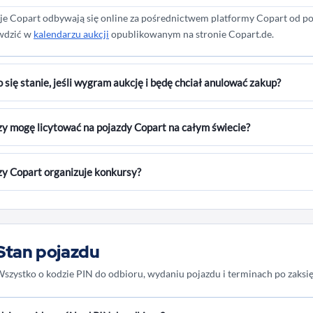
y mogę odebrać mój pojazd?
Odbiór pojazdów na placach odbywa się od 
je Copart odbywają się online za pośrednictwem platformy Copart od po
r w soboty nie jest jeszcze możliwy.
wdzić w
kalendarzu aukcji
opublikowanym na stronie Copart.de.
 się stanie, jeśli wygram aukcję i będę chciał anulować zakup?
tkie złożone oferty są wiążące. Po otrzymaniu faktury można albo kupić
y mogę licytować na pojazdy Copart na całym świecie?
pienia od zakupu naliczana jest opłata za przywrócenie stanu pierwotne
pulacyjna dla klientów prywatnych.
t sprzedaje pojazdy w wielu krajach na całym świecie. Aby móc brać udzi
y Copart organizuje konkursy?
jestrować w każdym oddziale (kraju) z osobna. Po weryfikacji danych or
owane. Przegląd naszych lokalizacji znajdziesz na samym dole naszej st
 Copart w żadnym wypadku nie oferuje pojazdów w ramach konkursów. Na
ocje pod nazwą Copart.
Stan pojazdu
szystko o kodzie PIN do odbioru, wydaniu pojazdu i terminach po zaksi