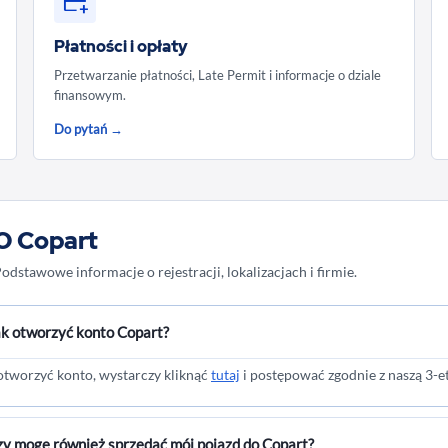
Płatności i opłaty
Przetwarzanie płatności, Late Permit i informacje o dziale
finansowym.
Do pytań →
O Copart
odstawowe informacje o rejestracji, lokalizacjach i firmie.
ak otworzyć konto Copart?
otworzyć konto, wystarczy kliknąć
tutaj
i postępować zgodnie z naszą 3-e
y mogę również sprzedać mój pojazd do Copart?