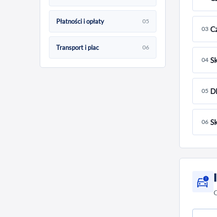
Nie,
Płatności i opłaty
05
Cz
03
uszk
nasz
Transport i plac
06
Tak,
S
04
uszk
kraj
Copa
copa
Dl
05
zaso
Opró
Sk
06
poja
Poja
któr
Niem
O