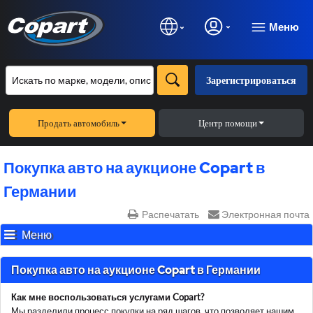
Меню
Зарегистрироваться
Продать автомобиль
Центр помощи
Покупка авто на аукционе Copart в
Германии
Распечатать
Электронная почта
Меню
Покупка авто на аукционе Copart в Германии
Как мне воспользоваться услугами Copart?
Мы разделили процесс покупки на ряд шагов, что позволяет нашим