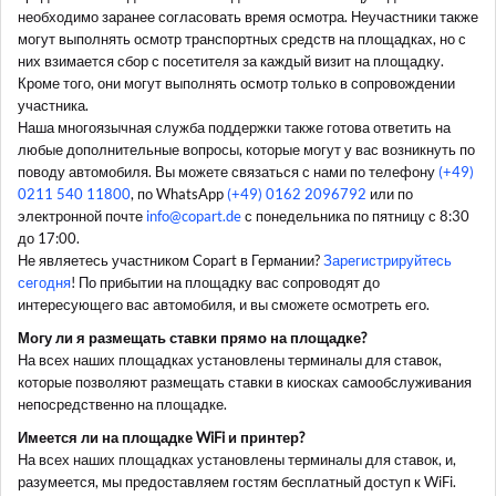
необходимо заранее согласовать время осмотра. Неучастники также
могут выполнять осмотр транспортных средств на площадках, но с
них взимается сбор с посетителя за каждый визит на площадку.
Кроме того, они могут выполнять осмотр только в сопровождении
участника.
Наша многоязычная служба поддержки также готова ответить на
любые дополнительные вопросы, которые могут у вас возникнуть по
поводу автомобиля. Вы можете связаться с нами по телефону
(+49)
0211 540 11800
, по WhatsApp
(+49) 0162 2096792
или по
электронной почте
info@copart.de
с понедельника по пятницу с 8:30
до 17:00.
Не являетесь участником Copart в Германии?
Зарегистрируйтесь
сегодня
! По прибытии на площадку вас сопроводят до
интересующего вас автомобиля, и вы сможете осмотреть его.
Могу ли я размещать ставки прямо на площадке?
На всех наших площадках установлены терминалы для ставок,
которые позволяют размещать ставки в киосках самообслуживания
непосредственно на площадке.
Имеется ли на площадке WiFi и принтер?
На всех наших площадках установлены терминалы для ставок, и,
разумеется, мы предоставляем гостям бесплатный доступ к WiFi.