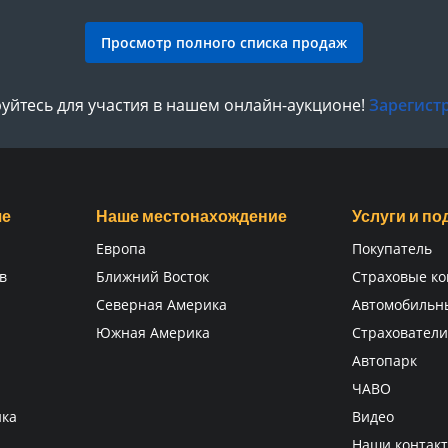
Просмотр полного списка продаж
уйтесь для участия в нашем онлайн-аукционе!
Зарегист
ше
Наше местонахождение
Услуги и п
Европа
Покупатель
в
Ближний Восток
Страховые к
Северная Америка
Автомобильн
Южная Америка
Страховател
Автопарк
ЧАВО
ика
Видео
Наши контак