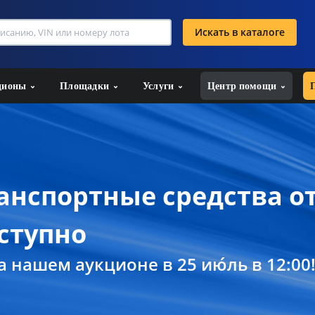
Искать в каталоге
ционы
Площадки
Услуги
Центр помощи
нспортные средства о
ступно
 нашем аукционе в 25 ию́ль в 12:00