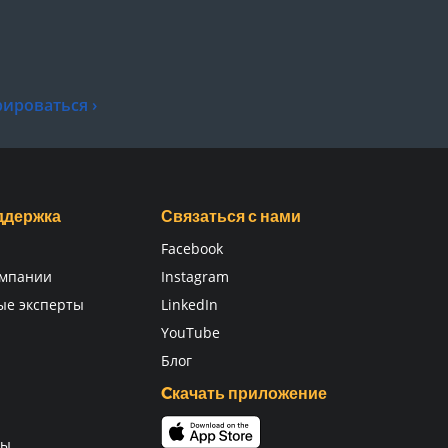
рироваться ›
оддержка
Связаться с нами
Facebook
омпании
Instagram
ые эксперты
LinkedIn
и
YouTube
Блог
Cкачать приложение
ты