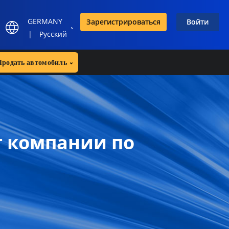
GERMANY
Зарегистрироваться
Войти
|
Русский
Продать автомобиль
т компании по
!