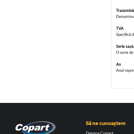
Transmisi
Denumirea 
TVA
Specifică 
Serie saș
O serie de
An
Anul repre
Să ne cunoaștem
Despre Copart