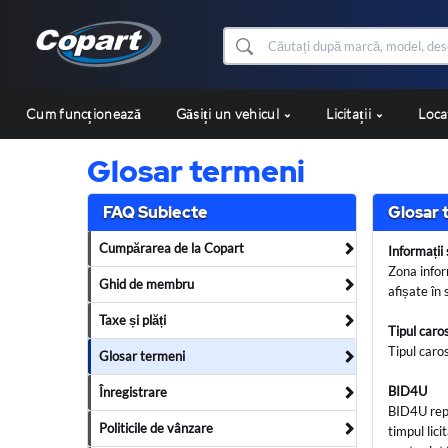
Cum funcționează
Găsiți un vehicul
Licitații
Loca
Glosar termeni
FAQ Subiecte
Glosar 
Cumpărarea de la Copart
Informații
Zona infor
Ghid de membru
afișate în
Taxe și plăți
Tipul caros
Tipul caro
Glosar termeni
BID4U
Înregistrare
BID4U repre
Politicile de vânzare
timpul lici