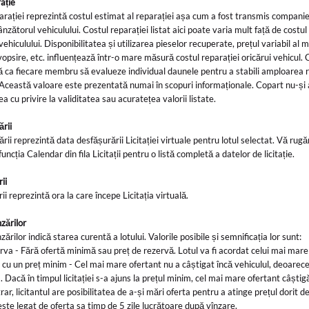
ație
arației reprezintă costul estimat al reparației așa cum a fost transmis compani
nzătorul vehiculului. Costul reparației listat aici poate varia mult față de costul 
vehiculului. Disponibilitatea și utilizarea pieselor recuperate, prețul variabil al 
vopsire, etc. influențează într-o mare măsură costul reparației oricărui vehicul.
ca fiecare membru să evalueze individual daunele pentru a stabili amploarea r
Această valoare este prezentată numai în scopuri informaționale. Copart nu-ș
a cu privire la validitatea sau acuratețea valorii listate.
ării
rii reprezintă data desfășurării Licitației virtuale pentru lotul selectat. Vă rug
funcția Calendar din fila Licitații pentru o listă completă a datelor de licitație.
rii
ii reprezintă ora la care începe Licitația virtuală.
nzărilor
ărilor indică starea curentă a lotului. Valorile posibile și semnificația lor sunt:
erva - Fără ofertă minimă sau preț de rezervă. Lotul va fi acordat celui mai mare
 cu un preț minim - Cel mai mare ofertant nu a câștigat încă vehiculul, deoarece
 Dacă în timpul licitației s-a ajuns la prețul minim, cel mai mare ofertant câștigă
rar, licitantul are posibilitatea de a-și mări oferta pentru a atinge prețul dorit d
 este legat de oferta sa timp de 5 zile lucrătoare după vînzare.