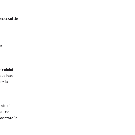
procesul de
te
iculului
ă valoare
re la
ntului,
sul de
imentare în