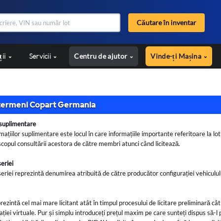
Căutare în inventar
ții
Servicii
Centru de ajutor
Vinde-ți Mașina
termeni Copart Germania
 suplimentare
mațiilor suplimentare este locul în care informațiile importante referitoare la lot
 scopul consultării acestora de către membri atunci când licitează.
eriei
seriei reprezintă denumirea atribuită de către producător configurației vehiculu
zintă cel mai mare licitant atât în timpul procesului de licitare preliminară cât 
tației virtuale. Pur și simplu introduceți prețul maxim pe care sunteți dispus să-l p