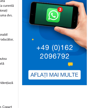
tată
rta curentă
ionați
 suma dvs.
onabil
roducător,
 putea
ată
vidențiază
r. Copart