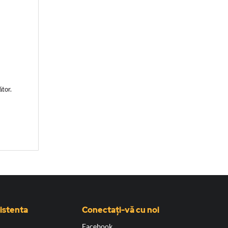
cător.
sistenta
Conectați-vă cu noi
Facebook