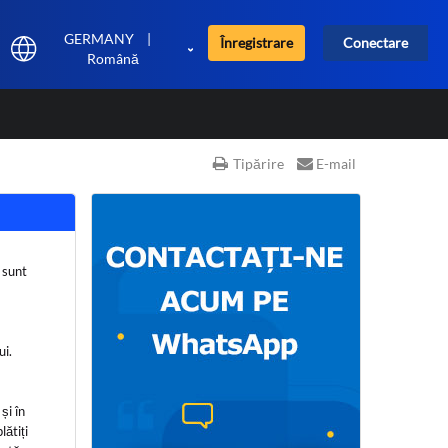
GERMANY
|
Înregistrare
Conectare
Română
Tipărire
E-mail
 sunt
lui.
și în
lătiți