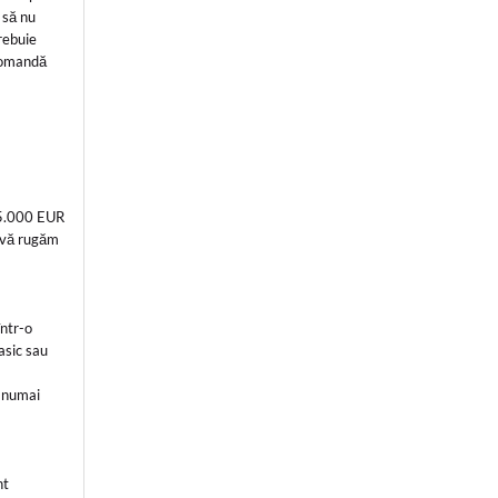
 să nu
trebuie
ecomandă
a 5.000 EUR
 vă rugăm
într-o
Basic sau
i numai
nt