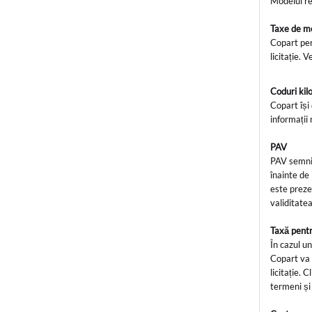
Modelul re
Taxe de 
Copart per
licitație. 
Coduri ki
Copart își
informații 
PAV
PAV semnif
înainte de
este preze
validitate
Taxă pentr
În cazul un
Copart va o
licitație. 
termeni și 