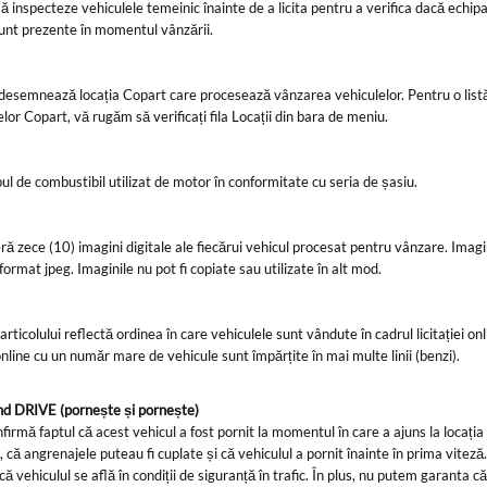
 să inspecteze vehiculele temeinic înainte de a licita pentru a verifica dacă echi
sunt prezente în momentul vânzării.
ă
desemnează locația Copart care procesează vânzarea vehiculelor. Pentru o lis
elor Copart, vă rugăm să verificați fila Locații din bara de meniu.
t
pul de combustibil utilizat de motor în conformitate cu seria de șasiu.
ră zece (10) imagini digitale ale fiecărui vehicul procesat pentru vânzare. Imagi
format jpeg. Imaginile nu pot fi copiate sau utilizate în alt mod.
ticolului reflectă ordinea în care vehiculele sunt vândute în cadrul licitației onl
 online cu un număr mare de vehicule sunt împărțite în mai multe linii (benzi).
d DRIVE (pornește și pornește)
firmă faptul că acest vehicul a fost pornit la momentul în care a ajuns la locația
 că angrenajele puteau fi cuplate și că vehiculul a pornit înainte în prima viteză
 vehiculul se află în condiții de siguranță în trafic. În plus, nu putem garanta că