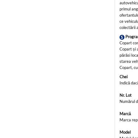
autovehicu
primul ang
ofertantul
ce vehicul
colectării 
Progra
Copart con
Copart și 
părăsi loc
starea vehi
Copart, cu
Chei
Indică dac
Nr. Lot
Numărul de
Marcă
Marca rep
Model