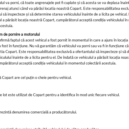
lul va porni, că toate angrenajele pot fi cuplate și că acesta se va deplasa înain
renaj atunci când va părăsi locatia noastră Copart. Este responsabilitatea excl
ui să inspecteze și să determine starea vehiculului înainte de a licita pe vehicul.
ul a părăsit locația noastră Copart, cumpărătorul acceptă condiția vehiculului î
acestuia.
m de pornire a motorului
firmă faptul că acest vehicul a fost pornit în momentul în care a ajuns în locația
a fost în funcțiune. Nu vă garantăm că vehiculul va porni sau va fi in funcțiune c
atia Copart. Este responsabilitatea exclusivă a ofertantului să inspecteze și să
culului înainte de a licita pentru el. De îndată ce vehiculul a părăsit locația noas
mpărătorul acceptă condiția vehiculului în momentul colectării acestuia.
ă Copart are cel puțin o cheie pentru vehicul.
 lot este utilizat de Copart pentru a identifica în mod unic fiecare vehicul.
rezintă denumirea comercială a producătorului.