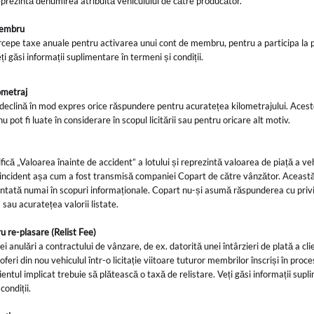
prezintă denumirea atribuită vehiculului de către producător.
membru
cepe taxe anuale pentru activarea unui cont de membru, pentru a participa la 
Veți găsi informații suplimentare în termeni și condiții.
lometraj
 declină în mod expres orice răspundere pentru acuratețea kilometrajului. Aces
nu pot fi luate în considerare în scopul licitării sau pentru oricare alt motiv.
ică „Valoarea înainte de accident” a lotului și reprezintă valoarea de piață a veh
 incident așa cum a fost transmisă companiei Copart de către vânzător. Aceast
ntată numai în scopuri informaționale. Copart nu-și asumă răspunderea cu privi
a sau acuratețea valorii listate.
u re-plasare (Relist Fee)
ei anulări a contractului de vânzare, de ex. datorită unei întârzieri de plată a clie
feri din nou vehiculul într-o licitație viitoare tuturor membrilor înscriși în proce
Clientul implicat trebuie să plătească o taxă de relistare. Veți găsi informații supl
condiții.