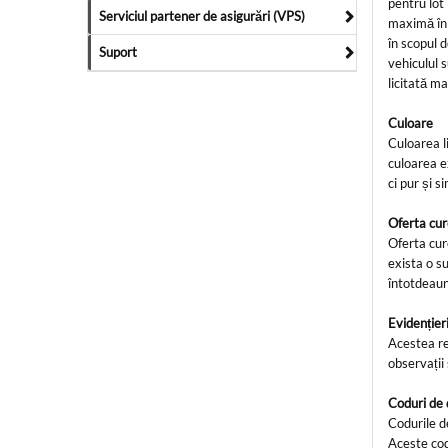
pentru lot 
Serviciul partener de asigurări (VPS)
maximă în 
în scopul d
Suport
vehiculul 
licitată 
Culoare
Culoarea l
culoarea e
ci pur și 
Oferta cu
Oferta cur
exista o s
întotdeaun
Evidenție
Acestea re
observații
Coduri de
Codurile d
Aceste cod