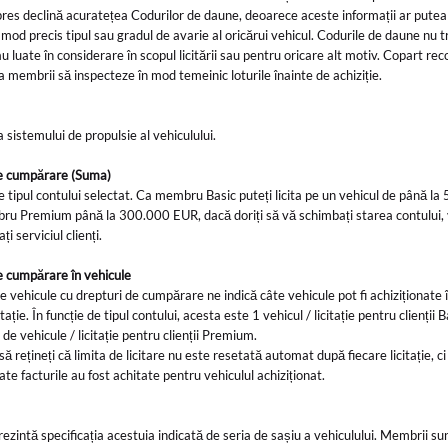
res declină acuratețea Codurilor de daune, deoarece aceste informații ar putea
n mod precis tipul sau gradul de avarie al oricărui vehicul. Codurile de daune nu 
au luate în considerare în scopul licitării sau pentru oricare alt motiv. Copart r
ca membrii să inspecteze în mod temeinic loturile înainte de achiziție.
sistemului de propulsie al vehiculului.
e cumpărare (Suma)
 tipul contului selectat. Ca membru Basic puteți licita pe un vehicul de până l
ru Premium până la 300.000 EUR, dacă doriți să vă schimbați starea contului,
ți serviciul clienți.
 cumpărare în vehicule
 vehicule cu drepturi de cumpărare ne indică câte vehicule pot fi achiziționate 
itație. În funcție de tipul contului, acesta este 1 vehicul / licitație pentru clienții 
de vehicule / licitație pentru clienții Premium.
 rețineți că limita de licitare nu este resetată automat după fiecare licitație, c
te facturile au fost achitate pentru vehiculul achiziționat.
ezintă specificația acestuia indicată de seria de sașiu a vehiculului. Membrii su