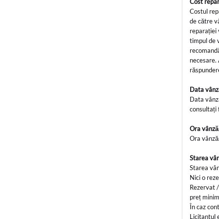
Cost repar
Costul rep
de către vâ
reparației 
timpul de 
recomandă 
necesare. 
răspundere
Data vânz
Data vânză
consultați 
Ora vânză
Ora vânzăr
Starea vâ
Starea vânz
Nici o rez
Rezervat /
preț minim.
În caz cont
Licitantul