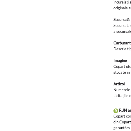
încurajați
originale 
Sucursal
Sucursala 
a sucursal
Carburan
Descrie ti
Imagine
Copart ofe
stocate în 
Articol
Numerele ar
Licitațiile
RUN an
Copart con
din Copart,
garantăm că