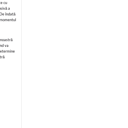
te cu
usivă a
 De îndată
n momentul
 noastră
ând va
 determine
tră