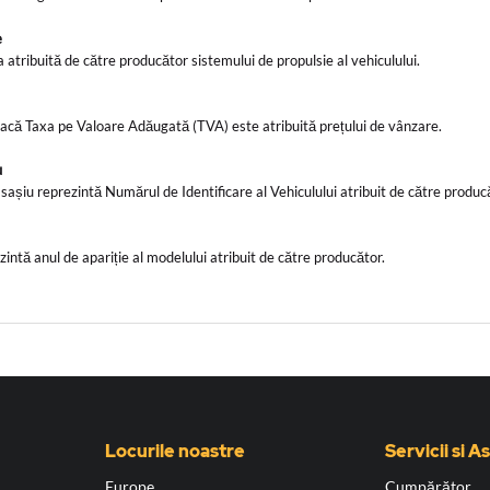
e
atribuită de către producător sistemului de propulsie al vehiculului.
dacă Taxa pe Valoare Adăugată (TVA) este atribuită prețului de vânzare.
iu
 sașiu reprezintă Numărul de Identificare al Vehiculului atribuit de către produ
zintă anul de apariție al modelului atribuit de către producător.
Locurile noastre
Servicii si A
Europe
Cumpărător