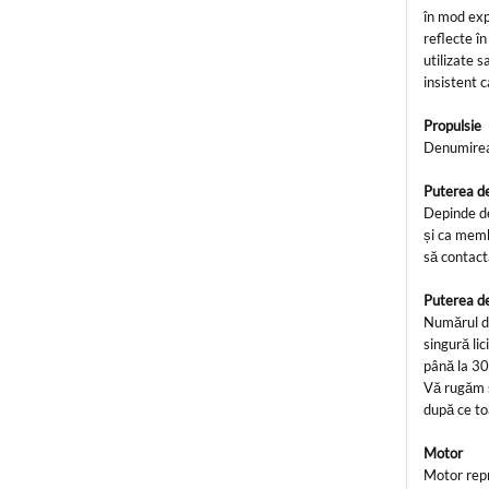
în mod exp
reflecte î
utilizate s
insistent 
Propulsie
Denumirea 
Puterea d
Depinde de
și ca memb
să contacta
Puterea de
Numărul de
singură lic
până la 30 
Vă rugăm să
după ce toa
Motor
Motor repr