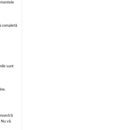
pamentele
tă completă
nile sunt
ine.
 noastră
. Nu vă