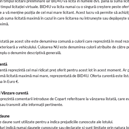
în timpul licitării preliminare iar BID4U va licita în numele dvs. până la suma lici
timpul licitației virtuale. BID4U va licita numai cu o singură creștere peste ofe
e a vă menține poziția de cel mai mare licitant. Acest lucru vă permite să achiziț
sub suma licitată maximă în cazul în care licitarea nu întrunește sau depășește
maximă.
istată pe acest site este denumirea comună a culorii care reprezintă în mod rez
xterioară a vehiculului. Culoarea NU este denumirea culorii atribuite de către p
simplu o denumire descriptivă generală.
rentă
entă reprezintă cel mai ridicat preț oferit pentru acest lot în acest moment. Ar
umă licitată maximă mai mare, reprezentată de BID4U. Oferta curentă este list
a în Euro €.
ri Vânzare curentă
prezintă comentarii introduse de Copart referitoare la vânzarea listată, care e
 sau transmit alte informații pertinente.
 daune
e daune sunt utilizate pentru a indica prejudiciile cunoscute ale lotului.
uri indică numai daunele cunoscute sau declarate și sunt limitate prin natura lo