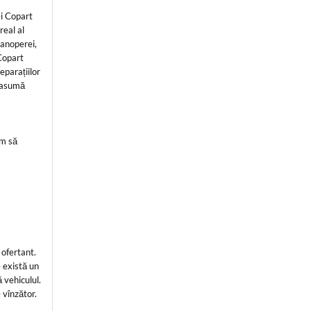
ei Copart
real al
manoperei,
 Copart
eparațiilor
i asumă
ăm să
 ofertant.
 există un
 vehiculul.
e vînzător.