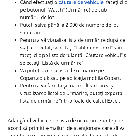
Când efectuați o
căutare de vehicule
, faceți clic
pe butonul "Watch" (Urmărire) de sub
numărul de lot.
Puteți salva până la 2.000 de numere de lot
simultan.
Pentru a vă vizualiza lista de urmărire după ce
v-ați conectat, selectați "Tablou de bord" sau
faceți clic pe lista derulantă "Căutare vehicul" și
selectați "Listă de urmărire".
Vă puteți accesa lista de urmărire pe
Copart.co.uk sau pe aplicația mobilă Copart.
Pentru a vă facilita și mai mult sortarea și
vizualizarea listei de urmărire, puteți exporta
lista de urmărire într-o foaie de calcul Excel.
Adăugând vehicule pe lista de urmărire, sunteți de
acord să primiți e-mailuri de atenționare care să vă
anunțe cu o zi înainte ca vehiculele de pe lista de