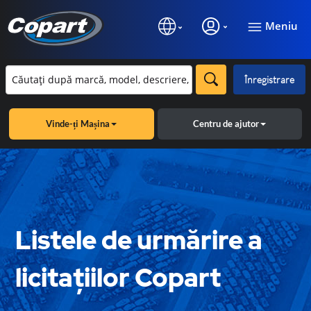
Meniu
Înregistrare
Vinde-ți Mașina
Centru de ajutor
Listele de urmărire a
licitațiilor Copart