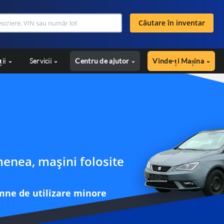
Căutare în inventar
ții
Servicii
Centru de ajutor
Vinde-ți Mașina
menea, mașini folosite
emne de utilizare minore