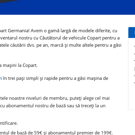
 Copart Germania! Avem o gamă largă de modele diferite, cu
 inventarul nostru cu Căutătorul de vehicule Copart pentru a
tele căutării dvs. pe an, marcă și multe altele pentru a găsi
 mașini la Copart.
um
în trei pași simpli și rapide pentru a găsi mașina de
itele noastre niveluri de membru, puteți alege cel mai
i cu abonamentul nostru de bază sau să treceți la un
ntificare.
entul de bază de 59€ și abonamentul premier de 199€.