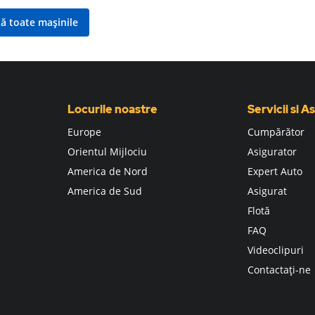
ză toate mașinile
Locurile noastre
Servicii si A
Europe
Cumpărător
Orientul Mijlociu
Asigurator
America de Nord
Expert Auto
America de Sud
Asigurat
Flotă
FAQ
Videoclipuri
Contactați-ne