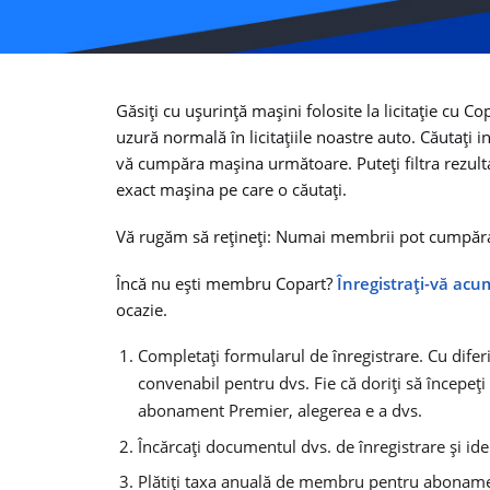
Găsiți cu ușurință mașini folosite la licitație cu
uzură normală în licitațiile noastre auto. Căutați
vă cumpăra mașina următoare. Puteți filtra rezulta
exact mașina pe care o căutați.
Vă rugăm să rețineți: Numai membrii pot cumpăra
Încă nu ești membru Copart?
Înregistrați-vă ac
ocazie.
Completați formularul de înregistrare. Cu difer
convenabil pentru dvs. Fie că doriți să începeț
abonament Premier, alegerea e a dvs.
Încărcați documentul dvs. de înregistrare și ide
Plătiți taxa anuală de membru pentru abonam