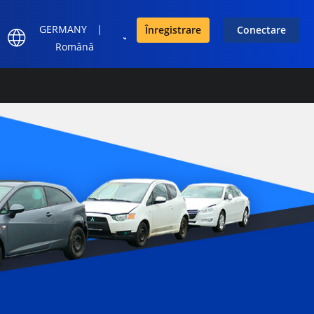
GERMANY
|
Înregistrare
Conectare
Română