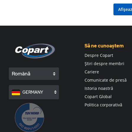
Afișea
Să ne cunoaștem
Despre Copart
Știri despre membri
Cariere
Română
Comunicate de presă
Istoria noastră
GERMANY
Copart Global
Politica corporativă