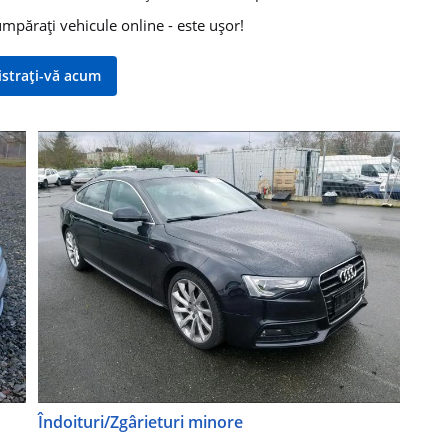
umpărați vehicule online - este ușor!
istraţi-vă acum
Îndoituri/Zgârieturi minore