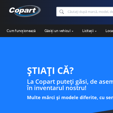
Cum funcționează
Găsiți un vehicul
Licitații
Loca
ȘTIAȚI CĂ?
La Copart puteți găsi, de ase
în inventarul nostru!
Multe mărci și modele diferite, cu s