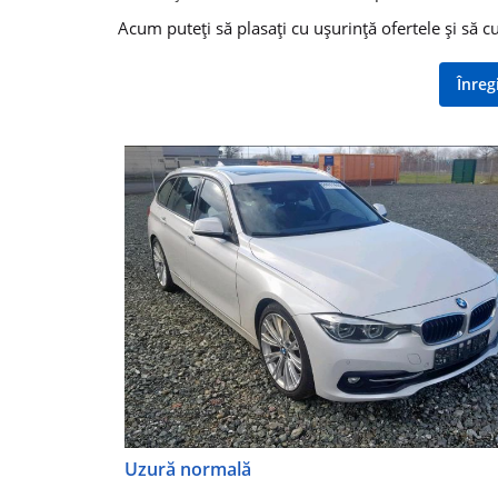
Acum puteți să plasați cu ușurință ofertele și să c
Înreg
Uzură normală