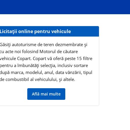
Licitații online pentru vehicule
Găsiți autoturisme de teren dezmembrate și
cu acte noi folosind Motorul de căutare
vehicule Copart. Copart vă oferă peste 15 filtre
pentru a îmbunătăți selecția, inclusiv sortare
după marca, modelul, anul, data vânzării, tipul
de combustibil al vehiculului, și altele.
Află mai multe