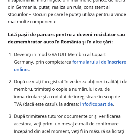
din Germania, puteți realiza un rulaj consistent al
stocurilor – stocuri pe care le puteți utiliza pentru a vinde
mai multe componente.
Iată pașii de parcurs pentru a deveni reciclator sau
dezmembrator auto în România și în alte țări:
Deveniți în mod GRATUIT Membru al Copart
Germany, prin completarea
formularului de înscriere
online.
.
După ce v-ați înregistrat în vederea obținerii calității de
membru, trimiteți o copie a numărului dvs. de
înmatriculare și a codului de înregistrare în scop de
TVA (dacă este cazul), la adresa:
info@copart.de
.
După trimiterea tuturor documentelor și verificarea
acestora, veți primi un mesaj e-mail de confirmare.
Începând din acel moment, veți fi în măsură să licitați