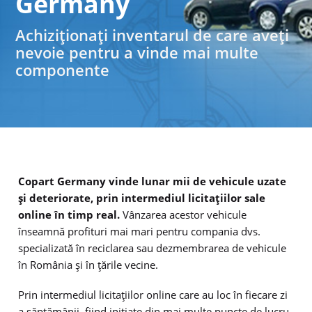
Germany
Achiziționați inventarul de care aveți
nevoie pentru a vinde mai multe
componente
Copart Germany vinde lunar mii de vehicule uzate
și deteriorate, prin intermediul licitațiilor sale
online în timp real.
Vânzarea acestor vehicule
înseamnă profituri mai mari pentru compania dvs.
specializată în reciclarea sau dezmembrarea de vehicule
în România și în țările vecine.
Prin intermediul licitațiilor online care au loc în fiecare zi
a săptămânii, fiind inițiate din mai multe puncte de lucru