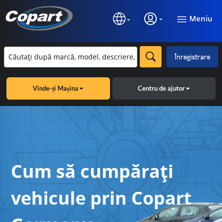
Meniu
Înregistrare
Vinde-ți Mașina
Centru de ajutor
Cum să cumpărați
vehicule prin Copart