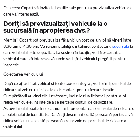
De aceea Copart vă invită la locațiile sale pentru a previzualiza vehiculele
care vă interesează.
Doriți să previzualizați vehicule la o
sucursală în apropierea dvs.?
Membrii Copart pot previzualiza fără nici un cost de luni până vineri între
8:30 am și 4:30 pm. Vă rugăm stabiliți o întâlnire, contactând
sucursala
la
care vehiculul este depozitat. La sosirea în locație, veți fi escortat la
vehiculul care vă interesează, unde veți găsi vehiculul pregătit pentru
inspecție.
Colectarea vehiculului
După ce ați achitat vehicul și toate taxele integral, veți primi permisul de
ridicare al vehiculului și datele de contact pentru fiecare locație.
Cumpărătorii au cinci zile lucrătoare, inclusiv ziua licitației, pentru a-și
ridica vehiculele, înainte de a se percepe costuri de depozitare.
Autovehiculul poate fi ridicat numai la prezentarea permisului de ridicare și
a buletinului de identitate. Dacă ați desemnat o altă persoană pentru a vă
ridica vehiculul, această persoană are nevoie de permisul de ridicare al
vehiculului.