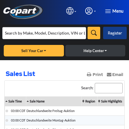
Menu
Register
Sell Your Car
Help Center
Sales List
Print
Email
Search:
Sale Time
Sale Name
Region
Sale Highlights
03:00 CDT
Deutschlandweite Freitag-Auktion
31
03:00 CDT
Deutschlandweite Montag-Auktion
03