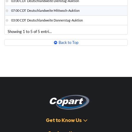
03:00 CDT
Deutschlandweite Dienstag-Auktion
04
07:00 CDT
Deutschlandweite Mittwoch-Auktion
05
03:00 CDT
Deutschlandweite Donnerstag-Auktion
06
Showing 1 to 5 of 5 entries
Back to Top
Get to Know Us